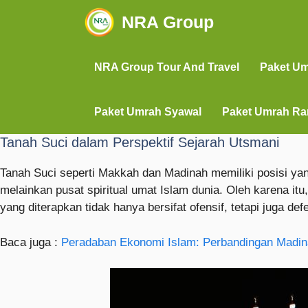
NRA Group
NRA Group Tour And Travel
Paket U
Paket Umrah Syawal
Paket Umrah R
Tanah Suci dalam Perspektif Sejarah Utsmani
Tanah Suci seperti Makkah dan Madinah memiliki posisi ya
melainkan pusat spiritual umat Islam dunia. Oleh karena itu
yang diterapkan tidak hanya bersifat ofensif, tetapi juga de
Baca juga :
Peradaban Ekonomi Islam: Perbandingan Madin