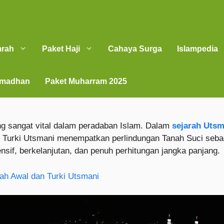
mrah
Paket Haji
Cahaya Surga
Islampedia
amadhan
Paket Muharram 2025
ng sangat vital dalam peradaban Islam. Dalam
sejarah Utsm
, Turki Utsmani menempatkan perlindungan Tanah Suci sebagai
fensif, berkelanjutan, dan penuh perhitungan jangka panjang.
ah Awal dan Turki Utsmani