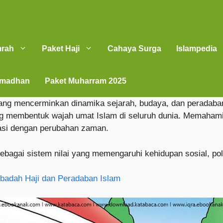
mrah
Paket Haji
Cahaya Surga
Islampedia
amadhan
Paket Muharram 2025
ang mencerminkan dinamika sejarah, budaya, dan peradab
g membentuk wajah umat Islam di seluruh dunia. Memaham
asi dengan perubahan zaman.
ebagai sistem nilai yang memengaruhi kehidupan sosial, pol
badah Haji dan Peradaban Islam