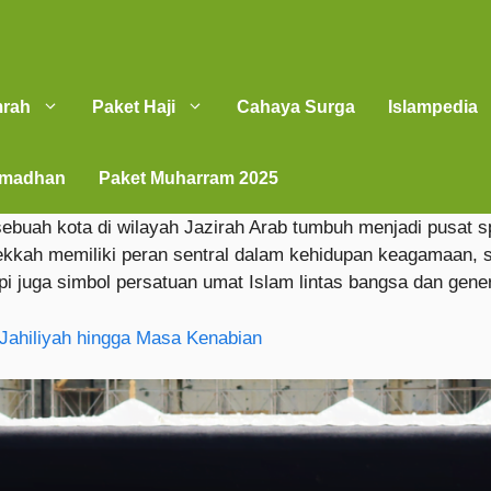
mrah
Paket Haji
Cahaya Surga
Islampedia
amadhan
Paket Muharram 2025
uah kota di wilayah Jazirah Arab tumbuh menjadi pusat sp
ekkah memiliki peran sentral dalam kehidupan keagamaan, 
pi juga simbol persatuan umat Islam lintas bangsa dan gener
Jahiliyah hingga Masa Kenabian