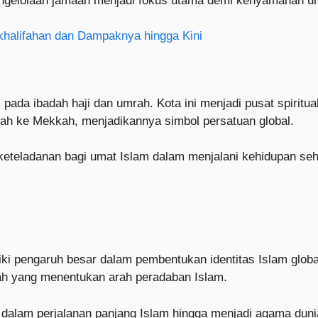
pengelolaan jamaah menjadi fokus utama demi kenyamanan u
halifahan dan Dampaknya hingga Kini
s pada ibadah haji dan umrah. Kota ini menjadi pusat spiri
rah ke Mekkah, menjadikannya simbol persatuan global.
keteladanan bagi umat Islam dalam menjalani kehidupan seha
liki pengaruh besar dalam pembentukan identitas Islam globa
ah yang menentukan arah peradaban Islam.
 dalam perjalanan panjang Islam hingga menjadi agama duni