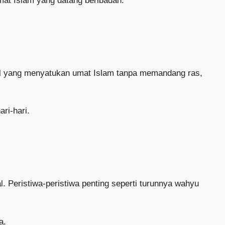
mat Islam yang datang beribadah.
tual yang menyatukan umat Islam tanpa memandang ras,
ri-hari.
l. Peristiwa-peristiwa penting seperti turunnya wahyu
a.