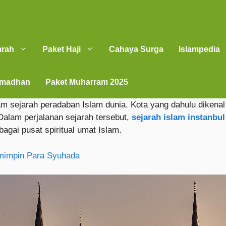
mrah
Paket Haji
Cahaya Surga
Islampedia
amadhan
Paket Muharram 2025
am sejarah peradaban Islam dunia. Kota yang dahulu dikenal
alam perjalanan sejarah tersebut,
sejarah islam instanbul
gai pusat spiritual umat Islam.
emimpin Para Syuhada