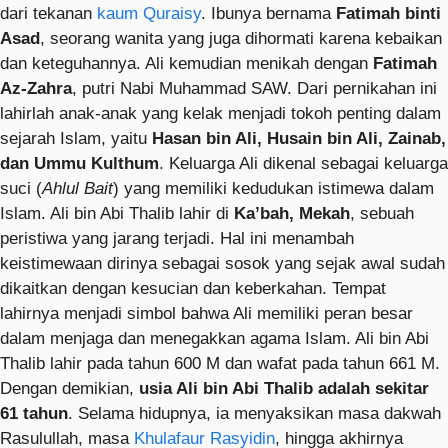
dari tekanan
kaum Quraisy
. Ibunya bernama
Fatimah binti
Asad
, seorang wanita yang juga dihormati karena kebaikan
dan keteguhannya. Ali kemudian menikah dengan
Fatimah
Az-Zahra
, putri Nabi Muhammad SAW. Dari pernikahan ini
lahirlah anak-anak yang kelak menjadi tokoh penting dalam
sejarah Islam, yaitu
Hasan bin Ali, Husain bin Ali, Zainab,
dan Ummu Kulthum
. Keluarga Ali dikenal sebagai keluarga
suci (
Ahlul Bait
) yang memiliki kedudukan istimewa dalam
Islam. Ali bin Abi Thalib lahir di
Ka’bah, Mekah
, sebuah
peristiwa yang jarang terjadi. Hal ini menambah
keistimewaan dirinya sebagai sosok yang sejak awal sudah
dikaitkan dengan kesucian dan keberkahan. Tempat
lahirnya menjadi simbol bahwa Ali memiliki peran besar
dalam menjaga dan menegakkan agama Islam. Ali bin Abi
Thalib lahir pada tahun 600 M dan wafat pada tahun 661 M.
Dengan demikian,
usia Ali bin Abi Thalib adalah sekitar
61 tahun
. Selama hidupnya, ia menyaksikan masa dakwah
Rasulullah, masa
Khulafaur Rasyidin
, hingga akhirnya