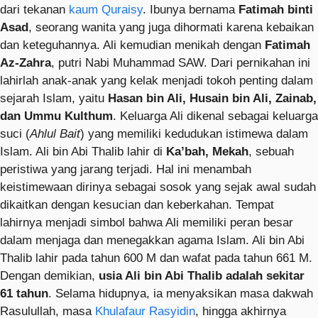
dari tekanan
kaum Quraisy
. Ibunya bernama
Fatimah binti
Asad
, seorang wanita yang juga dihormati karena kebaikan
dan keteguhannya. Ali kemudian menikah dengan
Fatimah
Az-Zahra
, putri Nabi Muhammad SAW. Dari pernikahan ini
lahirlah anak-anak yang kelak menjadi tokoh penting dalam
sejarah Islam, yaitu
Hasan bin Ali, Husain bin Ali, Zainab,
dan Ummu Kulthum
. Keluarga Ali dikenal sebagai keluarga
suci (
Ahlul Bait
) yang memiliki kedudukan istimewa dalam
Islam. Ali bin Abi Thalib lahir di
Ka’bah, Mekah
, sebuah
peristiwa yang jarang terjadi. Hal ini menambah
keistimewaan dirinya sebagai sosok yang sejak awal sudah
dikaitkan dengan kesucian dan keberkahan. Tempat
lahirnya menjadi simbol bahwa Ali memiliki peran besar
dalam menjaga dan menegakkan agama Islam. Ali bin Abi
Thalib lahir pada tahun 600 M dan wafat pada tahun 661 M.
Dengan demikian,
usia Ali bin Abi Thalib adalah sekitar
61 tahun
. Selama hidupnya, ia menyaksikan masa dakwah
Rasulullah, masa
Khulafaur Rasyidin
, hingga akhirnya