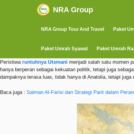
NRA Group
NRA Group Tour And Travel
Paket U
Paket Umrah Syawal
Paket Umrah R
Peristiwa
runtuhnya Utsmani
menjadi salah satu momen pal
hanya berperan sebagai kekuatan politik, tetapi juga sebag
dampaknya terasa luas, tidak hanya di Anatolia, tetapi jug
Baca juga :
Salman Al-Farisi dan Strategi Parit dalam Pera