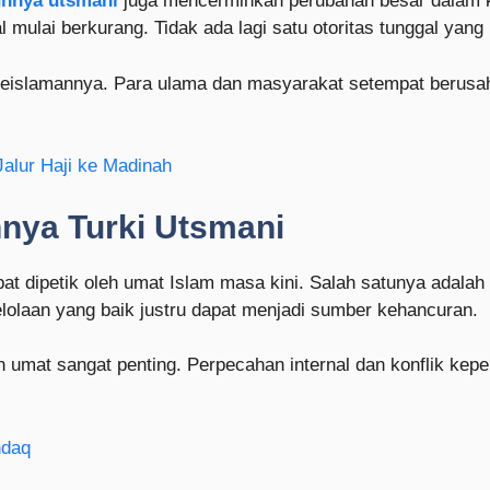
uhnya utsmani
juga mencerminkan perubahan besar dalam k
al mulai berkurang. Tidak ada lagi satu otoritas tunggal yan
eislamannya. Para ulama dan masyarakat setempat berusaha 
Jalur Haji ke Madinah
hnya Turki Utsmani
at dipetik oleh umat Islam masa kini. Salah satunya adalah 
olaan yang baik justru dapat menjadi sumber kehancuran.
 umat sangat penting. Perpecahan internal dan konflik kep
ndaq