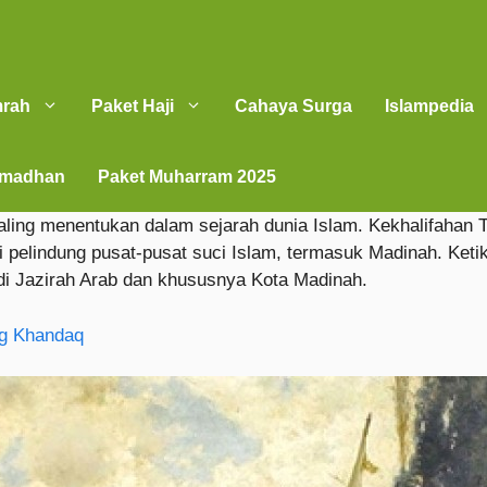
mrah
Paket Haji
Cahaya Surga
Islampedia
amadhan
Paket Muharram 2025
ing menentukan dalam sejarah dunia Islam. Kekhalifahan Tu
ai pelindung pusat-pusat suci Islam, termasuk Madinah. Keti
a di Jazirah Arab dan khususnya Kota Madinah.
ng Khandaq