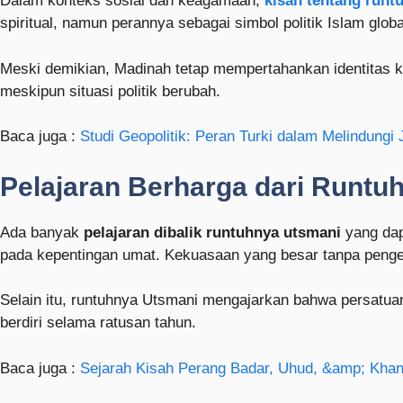
Dalam konteks sosial dan keagamaan,
kisah tentang runt
spiritual, namun perannya sebagai simbol politik Islam glob
Meski demikian, Madinah tetap mempertahankan identitas k
meskipun situasi politik berubah.
Baca juga :
Studi Geopolitik: Peran Turki dalam Melindungi 
Pelajaran Berharga dari Runtu
Ada banyak
pelajaran dibalik runtuhnya utsmani
yang dap
pada kepentingan umat. Kekuasaan yang besar tanpa pengel
Selain itu, runtuhnya Utsmani mengajarkan bahwa persatuan
berdiri selama ratusan tahun.
Baca juga :
Sejarah Kisah Perang Badar, Uhud, &amp; Kha