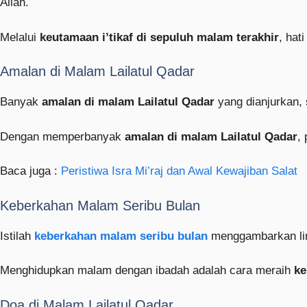
Allah.
Melalui
keutamaan i’tikaf di sepuluh malam terakhir
, hat
Amalan di Malam Lailatul Qadar
Banyak
amalan di malam Lailatul Qadar
yang dianjurkan,
Dengan memperbanyak
amalan di malam Lailatul Qadar
,
Baca juga :
Peristiwa Isra Mi’raj dan Awal Kewajiban Salat
Keberkahan Malam Seribu Bulan
Istilah
keberkahan malam seribu bulan
menggambarkan lim
Menghidupkan malam dengan ibadah adalah cara meraih
ke
Doa di Malam Lailatul Qadar