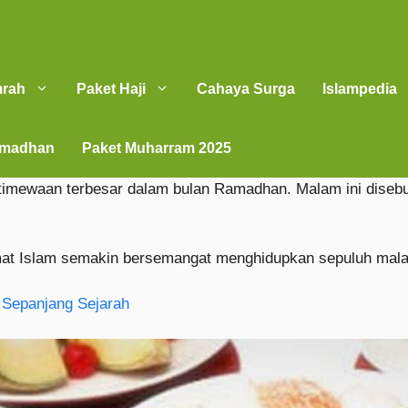
mrah
Paket Haji
Cahaya Surga
Islampedia
amadhan
Paket Muharram 2025
timewaan terbesar dalam bulan Ramadhan. Malam ini disebut l
t Islam semakin bersemangat menghidupkan sepuluh mala
 Sepanjang Sejarah