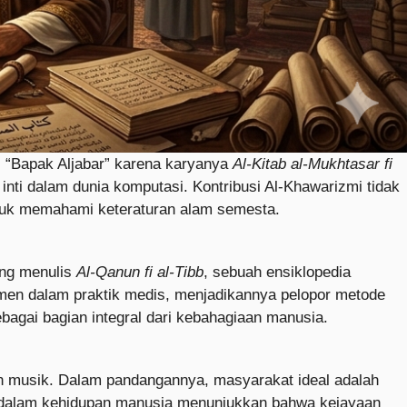
i “Bapak Aljabar” karena karyanya
Al-Kitab al-Mukhtasar fi
inti dalam dunia komputasi. Kontribusi Al-Khawarizmi tidak
untuk memahami keteraturan alam semesta.
ang menulis
Al-Qanun fi al-Tibb
, sebuah ensiklopedia
imen dalam praktik medis, menjadikannya pelopor metode
bagai bagian integral dari kebahagiaan manusia.
 dan musik. Dalam pandangannya, masyarakat ideal adalah
al dalam kehidupan manusia menunjukkan bahwa kejayaan