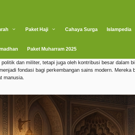
mrah
Paket Haji
Cahaya Surga
Islampedia
amadhan
Paket Muharram 2025
 politik dan militer, tetapi juga oleh kontribusi besar dal
njadi fondasi bagi perkembangan sains modern. Mereka buk
t manusia.