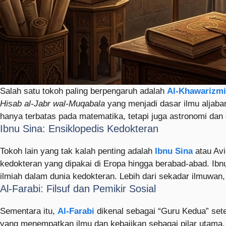
Salah satu tokoh paling berpengaruh adalah
Al-Khawarizmi
Hisab al-Jabr wal-Muqabala
yang menjadi dasar ilmu aljabar
hanya terbatas pada matematika, tetapi juga astronomi da
Ibnu Sina: Ensiklopedis Kedokteran
Tokoh lain yang tak kalah penting adalah
Ibnu Sina
atau Avi
kedokteran yang dipakai di Eropa hingga berabad-abad. Ib
ilmiah dalam dunia kedokteran. Lebih dari sekadar ilmuwan
Al-Farabi: Filsuf dan Pemikir Sosial
Sementara itu,
Al-Farabi
dikenal sebagai “Guru Kedua” sete
yang menempatkan ilmu dan kebajikan sebagai pilar utama.