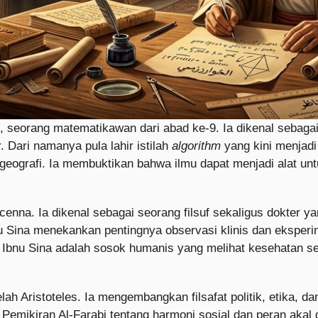
, seorang matematikawan dari abad ke-9. Ia dikenal sebaga
. Dari namanya pula lahir istilah
algorithm
yang kini menjadi 
n geografi. Ia membuktikan bahwa ilmu dapat menjadi alat 
cenna. Ia dikenal sebagai seorang filsuf sekaligus dokter y
nu Sina menekankan pentingnya observasi klinis dan eksper
, Ibnu Sina adalah sosok humanis yang melihat kesehatan se
lah Aristoteles. Ia mengembangkan filsafat politik, etika,
 Pemikiran Al-Farabi tentang harmoni sosial dan peran ak