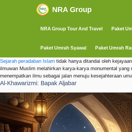
NRA Group
NRA Group Tour And Travel
Paket U
Paket Umrah Syawal
Paket Umrah R
Sejarah peradaban Islam
tidak hanya ditandai oleh kejayaan
ilmuwan Muslim melahirkan karya-karya monumental yang me
menempatkan ilmu sebagai jalan menuju kesejahteraan uma
Al-Khawarizmi: Bapak Aljabar