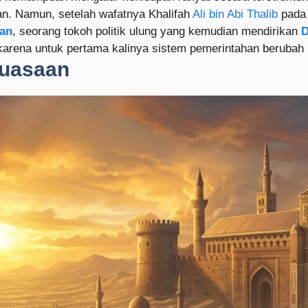
n. Namun, setelah wafatnya Khalifah
Ali bin Abi Thalib
pada 
yan
, seorang tokoh politik ulung yang kemudian mendirikan
D
, karena untuk pertama kalinya sistem pemerintahan berubah
kuasaan