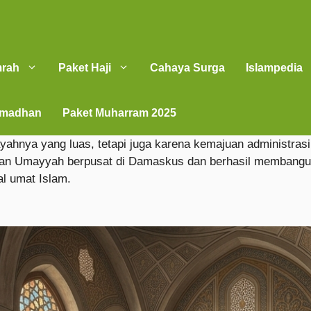
mrah
Paket Haji
Cahaya Surga
Islampedia
amadhan
Paket Muharram 2025
ahnya yang luas, tetapi juga karena kemajuan administrasi
an Umayyah berpusat di Damaskus dan berhasil membangun si
al umat Islam.