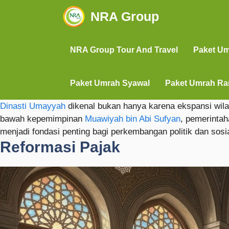
NRA Group
NRA Group Tour And Travel
Paket U
Paket Umrah Syawal
Paket Umrah R
Dinasti Umayyah
dikenal bukan hanya karena ekspansi wilay
bawah kepemimpinan
Muawiyah bin Abi Sufyan
, pemerintah
menjadi fondasi penting bagi perkembangan politik dan sosi
Reformasi Pajak