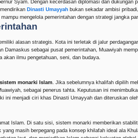
ernur Syam. Dengan kecerdasan diplomasi dan dukungan pa
 mendirikan
Dinasti Umayyah
bukan sekadar ambisi pribadi,
 mampu mengelola pemerintahan dengan strategi jangka pan
rintahan
iliki alasan strategis. Kota ini terletak di jalur perdaganga
kan Damaskus sebagai pusat pemerintahan, Muawiyah mempe
 akan ilmu pengetahuan, seni, dan budaya.
sistem monarki Islam
. Jika sebelumnya khalifah dipilih m
uawiyah, sebagai penerus tahta. Keputusan ini menimbulkan
i ini menjadi ciri khas Dinasti Umayyah dan diteruskan oleh 
t Islam. Di satu sisi, sistem monarki memberikan stabili
pok yang masih berpegang pada konsep khilafah ideal ala Khu