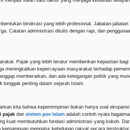
ini menjadi salah satu faktor yang menjaga kesatuan wilayah
mbentukan birokrasi yang lebih profesional. Jabatan-jabatan
ga. Catatan administrasi ditulis dengan rapi, dan penggun
akat. Pajak yang lebih teratur memberikan kepastian bag
 juga meningkatkan kepercayaan masyarakat terhadap pemeri
anggap memberatkan, dan ada ketegangan politik yang munc
i tonggak penting dalam sejarah Islam.
rkan kita bahwa kepemimpinan bukan hanya soal ekspansi w
 pajak
dan
sistem pos Islam
adalah contoh nyata bagaiman
kuat membutuhkan fondasi administrasi yang kokoh. Dari s
oleh kemampuan mengatur kehidupan rakyat secara terstruktur