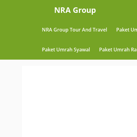
Skip
NRA Group
to
content
NRA Group Tour And Travel
Paket U
Paket Umrah Syawal
Paket Umrah R