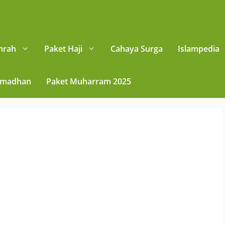
mrah
Paket Haji
Cahaya Surga
Islampedia
amadhan
Paket Muharram 2025