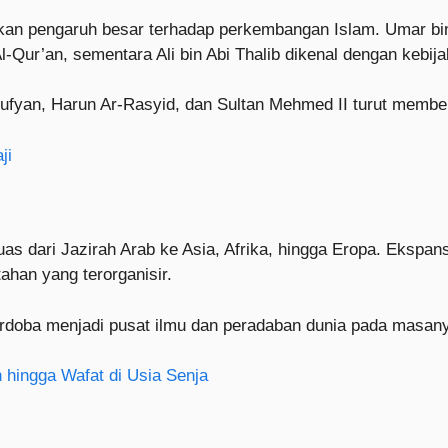
n pengaruh besar terhadap perkembangan Islam. Umar bin 
Al-Qur’an, sementara Ali bin Abi Thalib dikenal dengan kebi
Sufyan, Harun Ar-Rasyid, dan Sultan Mehmed II turut memb
ji
as dari Jazirah Arab ke Asia, Afrika, hingga Eropa. Ekspansi
han yang terorganisir.
ordoba menjadi pusat ilmu dan peradaban dunia pada masan
 hingga Wafat di Usia Senja