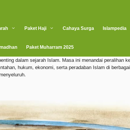
mrah
Paket Haji
Cahaya Surga
Islampedia
amadhan
Paket Muharram 2025
penting dalam sejarah Islam. Masa ini menandai peraliha
ahan, hukum, ekonomi, serta peradaban Islam di berbagai 
 menyeluruh.