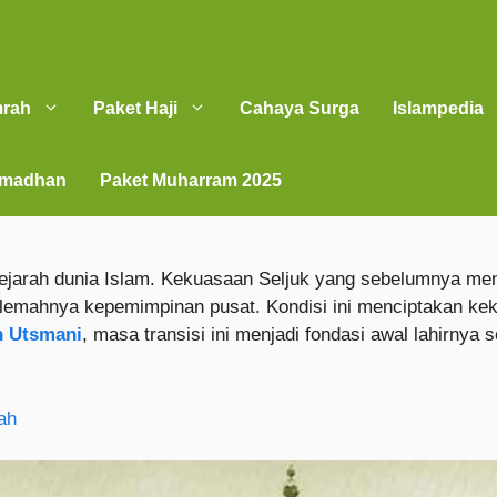
mrah
Paket Haji
Cahaya Surga
Islampedia
amadhan
Paket Muharram 2025
m sejarah dunia Islam. Kekuasaan Seljuk yang sebelumnya m
erta lemahnya kepemimpinan pusat. Kondisi ini menciptakan
h Utsmani
, masa transisi ini menjadi fondasi awal lahirny
ah