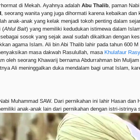
terhormat di Mekah. Ayahnya adalah
Abu Thalib
, paman Nabi
d
, seorang wanita yang juga dihormati karena kebaikan da
lah anak-anak yang kelak menjadi tokoh penting dalam seja
 (
Ahlul Bait
) yang memiliki kedudukan istimewa dalam Islam. 
a sebagai sosok yang sejak awal sudah dikaitkan dengan ke
kan agama Islam. Ali bin Abi Thalib lahir pada tahun 600 
 menyaksikan masa dakwah Rasulullah, masa
Khulafaur Rasy
ikam oleh seorang Khawarij bernama Abdurrahman bin Muljam 
nya Ali meninggalkan duka mendalam bagi umat Islam, karen
i Nabi Muhammad SAW. Dari pernikahan ini lahir Hasan dan 
memiliki anak-anak lain dari pernikahan dengan istri-istrinya