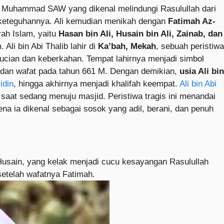
 Muhammad SAW yang dikenal melindungi Rasulullah dari
n keteguhannya. Ali kemudian menikah dengan
Fatimah Az-
rah Islam, yaitu
Hasan bin Ali, Husain bin Ali, Zainab, dan
Ali bin Abi Thalib lahir di
Ka’bah, Mekah
, sebuah peristiwa
sucian dan keberkahan. Tempat lahirnya menjadi simbol
M dan wafat pada tahun 661 M. Dengan demikian,
usia Ali bin
idin
, hingga akhirnya menjadi khalifah keempat.
Ali bin Abi
saat sedang menuju masjid. Peristiwa tragis ini menandai
a ia dikenal sebagai sosok yang adil, berani, dan penuh
Husain, yang kelak menjadi cucu kesayangan Rasulullah
 setelah wafatnya Fatimah.