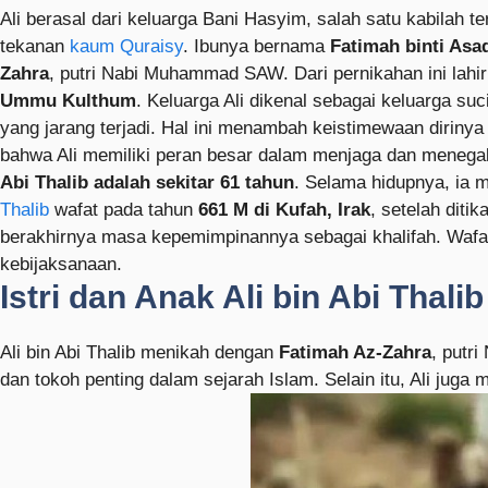
Ali berasal dari keluarga Bani Hasyim, salah satu kabilah 
tekanan
kaum Quraisy
. Ibunya bernama
Fatimah binti Asa
Zahra
, putri Nabi Muhammad SAW. Dari pernikahan ini lahir
Ummu Kulthum
. Keluarga Ali dikenal sebagai keluarga suci
yang jarang terjadi. Hal ini menambah keistimewaan diriny
bahwa Ali memiliki peran besar dalam menjaga dan menegak
Abi Thalib adalah sekitar 61 tahun
. Selama hidupnya, ia
Thalib
wafat pada tahun
661 M di Kufah, Irak
, setelah dit
berakhirnya masa kepemimpinannya sebagai khalifah. Wafat
kebijaksanaan.
Istri dan Anak Ali bin Abi Thalib
Ali bin Abi Thalib menikah dengan
Fatimah Az-Zahra
, putr
dan tokoh penting dalam sejarah Islam. Selain itu, Ali juga 