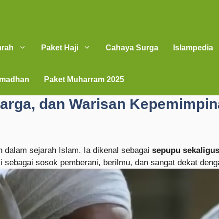
mrah
Paket Haji
Cahaya Surga
Islampedia
amadhan
Paket Muharram 2025
eluarga, dan Warisan Kepemimpi
h dalam sejarah Islam. Ia dikenal sebagai
sepupu sekaligu
i sebagai sosok pemberani, berilmu, dan sangat dekat deng