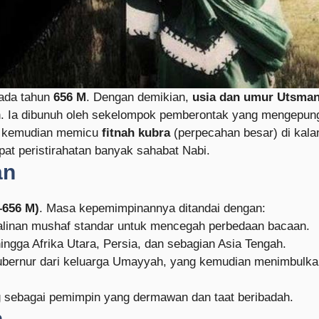
ada tahun
656 M
. Dengan demikian,
usia dan umur Utsman
. Ia dibunuh oleh sekelompok pemberontak yang mengepung 
ng kemudian memicu
fitnah kubra
(perpecahan besar) di kal
t peristirahatan banyak sahabat Nabi.
an
–656 M)
. Masa kepemimpinannya ditandai dengan:
inan mushaf standar untuk mencegah perbedaan bacaan.
gga Afrika Utara, Persia, dan sebagian Asia Tengah.
bernur dari keluarga Umayyah, yang kemudian menimbulkan 
g sebagai pemimpin yang dermawan dan taat beribadah.
n