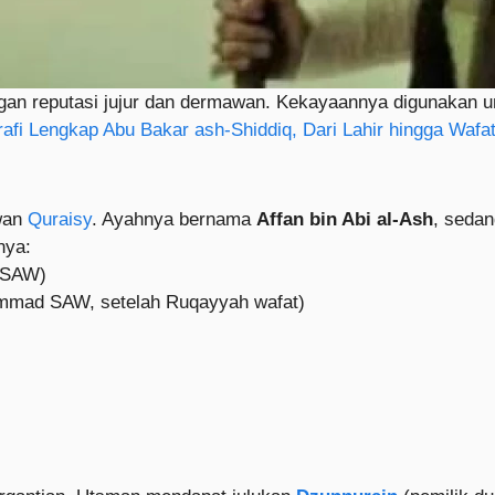
ngan reputasi jujur dan dermawan. Kekayaannya digunaka
rafi Lengkap Abu Bakar ash-Shiddiq, Dari Lahir hingga Wafa
wan
Quraisy
. Ayahnya bernama
Affan bin Abi al-Ash
, seda
nya:
 SAW)
mmad SAW, setelah Ruqayyah wafat)