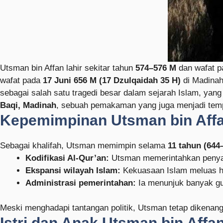
Utsman bin Affan lahir sekitar tahun
574–576 M
dan wafat p
wafat pada
17 Juni 656 M (17 Dzulqaidah 35 H)
di Madinah
sebagai salah satu tragedi besar dalam sejarah Islam, ya
Baqi, Madinah
, sebuah pemakaman yang juga menjadi tempa
Kepemimpinan Utsman bin Aff
Sebagai khalifah, Utsman memimpin selama
11 tahun (644
Kodifikasi Al-Qur’an:
Utsman memerintahkan penyal
Ekspansi wilayah Islam:
Kekuasaan Islam meluas hin
Administrasi pemerintahan:
Ia menunjuk banyak gu
Meski menghadapi tantangan politik, Utsman tetap dikenan
Istri dan Anak Utsman bin Affa