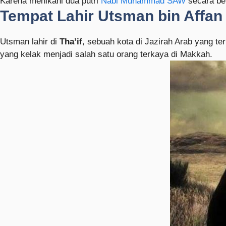
Karena menikahi dua putri
Nabi Muhammad SAW
secara be
Tempat Lahir Utsman bin Affan
Utsman lahir di
Tha’if
, sebuah kota di Jazirah Arab yang t
yang kelak menjadi salah satu orang terkaya di Makkah.