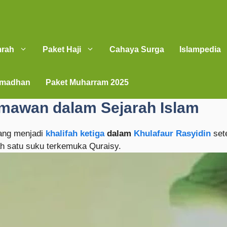
mrah
Paket Haji
Cahaya Surga
Islampedia
amadhan
Paket Muharram 2025
rmawan dalam Sejarah Islam
ng menjadi
khalifah ketiga
dalam
Khulafaur Rasyidin
set
h satu suku terkemuka Quraisy.