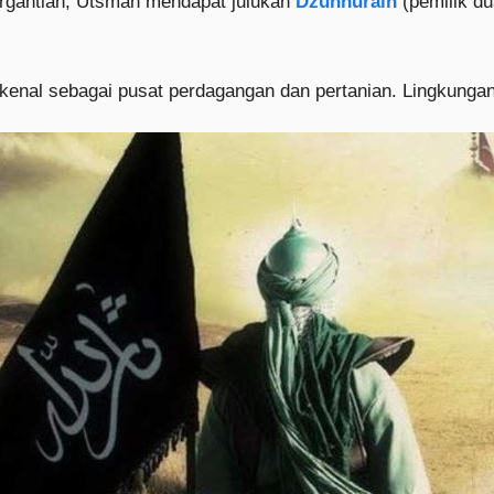
rgantian, Utsman mendapat julukan
Dzunnurain
(pemilik du
erkenal sebagai pusat perdagangan dan pertanian. Lingkung