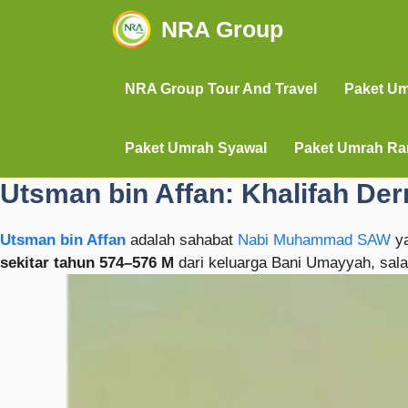
NRA Group
NRA Group Tour And Travel
Paket U
Paket Umrah Syawal
Paket Umrah R
Utsman bin Affan: Khalifah De
Utsman bin Affan
adalah sahabat
Nabi Muhammad SAW
ya
sekitar tahun 574–576 M
dari keluarga Bani Umayyah, sala