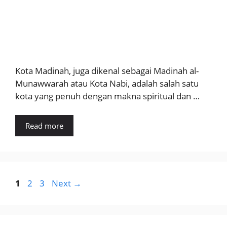
Kota Madinah, juga dikenal sebagai Madinah al-
Munawwarah atau Kota Nabi, adalah salah satu
kota yang penuh dengan makna spiritual dan …
Read more
Page
Page
Page
1
2
3
Next
→