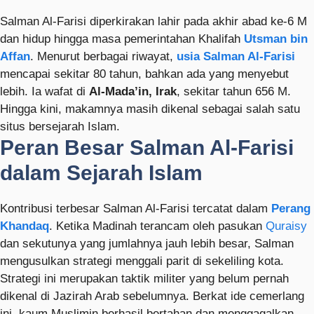
Salman Al-Farisi diperkirakan lahir pada akhir abad ke-6 M
dan hidup hingga masa pemerintahan Khalifah
Utsman bin
Affan
. Menurut berbagai riwayat,
usia Salman Al-Farisi
mencapai sekitar 80 tahun, bahkan ada yang menyebut
lebih. Ia wafat di
Al-Mada’in, Irak
, sekitar tahun 656 M.
Hingga kini, makamnya masih dikenal sebagai salah satu
situs bersejarah Islam.
Peran Besar Salman Al-Farisi
dalam Sejarah Islam
Kontribusi terbesar Salman Al-Farisi tercatat dalam
Perang
Khandaq
. Ketika Madinah terancam oleh pasukan
Quraisy
dan sekutunya yang jumlahnya jauh lebih besar, Salman
mengusulkan strategi menggali parit di sekeliling kota.
Strategi ini merupakan taktik militer yang belum pernah
dikenal di Jazirah Arab sebelumnya. Berkat ide cemerlang
ini, kaum Muslimin berhasil bertahan dan menggagalkan