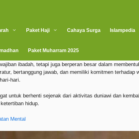
mrah
Paket Haji
Cahaya Surga
Islampedia
amadhan
Paket Muharram 2025
ajiban ibadah, tetapi juga berperan besar dalam membentuk
tur, bertanggung jawab, dan memiliki komitmen terhadap wak
ari-hari.
ngat untuk berhenti sejenak dari aktivitas duniawi dan kem
 ketertiban hidup.
atan Mental