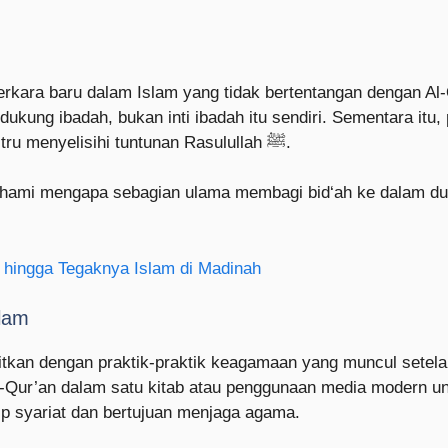
rkara baru dalam Islam yang tidak bertentangan dengan A
dukung ibadah, bukan inti ibadah itu sendiri. Sementara itu,
baru dalam agama yang tidak memiliki dasar syariat dan justru menyelisihi tuntunan Rasulullah ﷺ.
ahami mengapa sebagian ulama membagi bid‘ah ke dalam du
 hingga Tegaknya Islam di Madinah
lam
an dengan praktik-praktik keagamaan yang muncul setelah wafatnya Rasululla
Qur’an dalam satu kitab atau penggunaan media modern untu
ip syariat dan bertujuan menjaga agama.