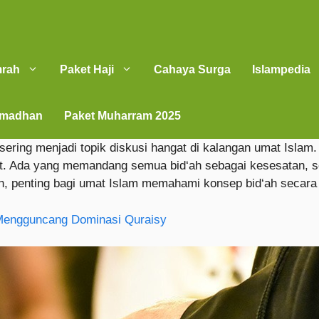
mrah
Paket Haji
Cahaya Surga
Islampedia
amadhan
Paket Muharram 2025
sering menjadi topik diskusi hangat di kalangan umat Islam. 
t. Ada yang memandang semua bid‘ah sebagai kesesatan, s
n, penting bagi umat Islam memahami konsep bid‘ah secara
Mengguncang Dominasi Quraisy