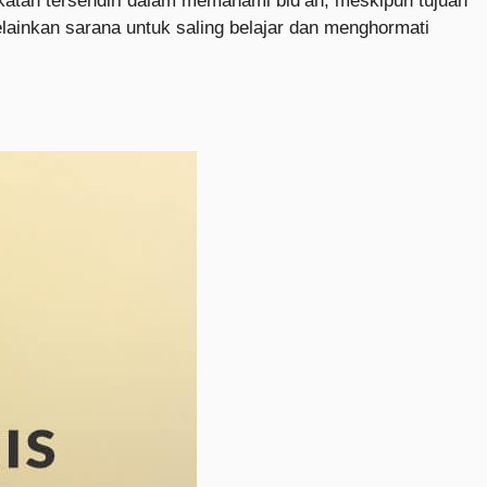
atan tersendiri dalam memahami bid‘ah, meskipun tujuan
lainkan sarana untuk saling belajar dan menghormati