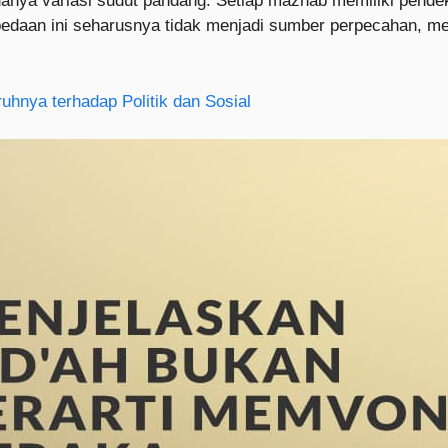
nya variasi sudut pandang. Setiap mazhab memiliki pendek
bedaan ini seharusnya tidak menjadi sumber perpecahan, me
hnya terhadap Politik dan Sosial