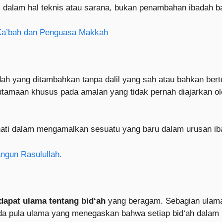
 dalam hal teknis atau sarana, bukan penambahan ibadah bar
Ka’bah dan Penguasa Makkah
h yang ditambahkan tanpa dalil yang sah atau bahkan bert
amalan yang tidak pernah diajarkan oleh Rasulullah ﷺ. Bid‘ah jenis ini dinila
i-hati dalam mengamalkan sesuatu yang baru dalam urusan ib
ngun Rasulullah.
dapat ulama tentang bid‘ah
yang beragam. Sebagian ulama
da pula ulama yang menegaskan bahwa setiap bid‘ah dalam 