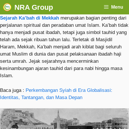
NRA Group
Menu
Sejarah Ka’bah di Mekkah
merupakan bagian penting dari
perjalanan spiritual dan peradaban umat Islam. Ka’bah tidak
hanya menjadi pusat ibadah, tetapi juga simbol tauhid yang
telah ada sejak ribuan tahun lalu. Terletak di Masjidil
Haram, Mekkah, Ka’bah menjadi arah kiblat bagi seluruh
umat Muslim di dunia dan pusat pelaksanaan ibadah haji
serta umrah. Jejak sejarahnya mencerminkan
kesinambungan ajaran tauhid dari para nabi hingga masa
Islam.
Baca juga :
Perkembangan Syiah di Era Globalisasi:
Identitas, Tantangan, dan Masa Depan