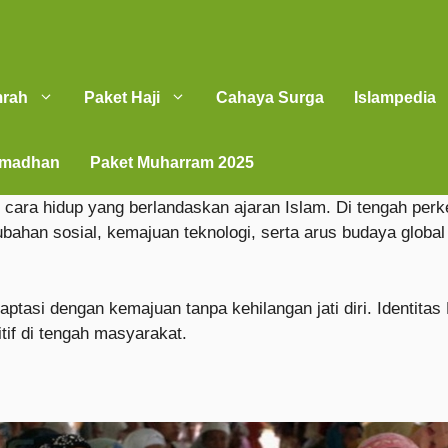
mrah
Paket Haji
Cahaya Surga
Islampedia
amadhan
Paket Muharram 2025
 cara hidup yang berlandaskan ajaran Islam. Di tengah pe
ubahan sosial, kemajuan teknologi, serta arus budaya global
asi dengan kemajuan tanpa kehilangan jati diri. Identitas M
itif di tengah masyarakat.