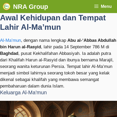
NRA Group
Menu
Awal Kehidupan dan Tempat
Lahir Al-Ma’mun
Al-Ma’mun
, dengan nama lengkap
Abu al-‘Abbas Abdullah
bin Harun al-Rasyid
, lahir pada 14 September 786 M di
Baghdad
, pusat Kekhalifahan Abbasiyah. Ia adalah putra
dari Khalifah Harun al-Rasyid dan ibunya bernama Marajil,
seorang wanita keturunan Persia. Tempat lahir Al-Ma’mun
menjadi simbol lahirnya seorang tokoh besar yang kelak
dikenal sebagai khalifah yang membawa semangat
pembaharuan dalam dunia Islam.
Keluarga Al-Ma’mun