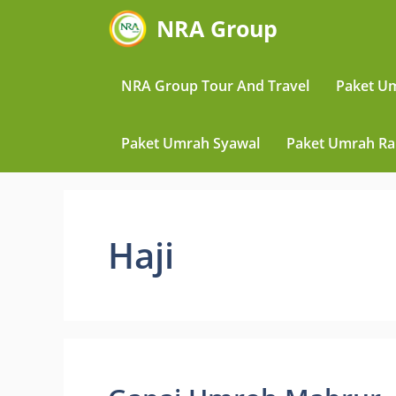
Skip
NRA Group
to
content
NRA Group Tour And Travel
Paket U
Paket Umrah Syawal
Paket Umrah R
Haji