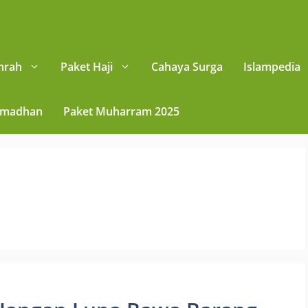
mrah
Paket Haji
Cahaya Surga
Islampedia
amadhan
Paket Muharram 2025