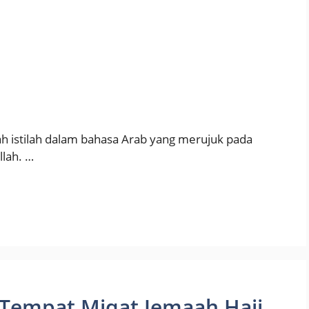
 istilah dalam bahasa Arab yang merujuk pada
llah. …
i Tempat Miqat Jemaah Haji