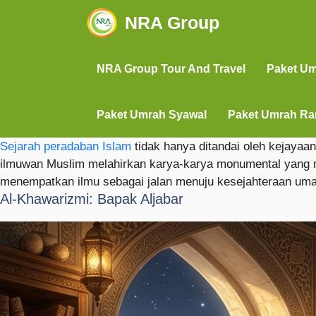
NRA Group
NRA Group Tour And Travel
Paket U
Paket Umrah Syawal
Paket Umrah R
Sejarah peradaban Islam
tidak hanya ditandai oleh kejayaan
ilmuwan Muslim melahirkan karya-karya monumental yang me
menempatkan ilmu sebagai jalan menuju kesejahteraan uma
Al-Khawarizmi: Bapak Aljabar