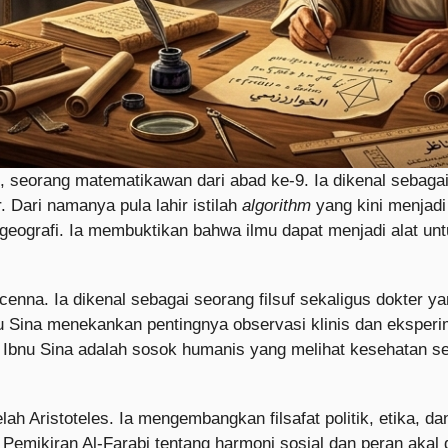
, seorang matematikawan dari abad ke-9. Ia dikenal sebaga
. Dari namanya pula lahir istilah
algorithm
yang kini menjadi 
n geografi. Ia membuktikan bahwa ilmu dapat menjadi alat 
cenna. Ia dikenal sebagai seorang filsuf sekaligus dokter y
nu Sina menekankan pentingnya observasi klinis dan eksper
, Ibnu Sina adalah sosok humanis yang melihat kesehatan se
lah Aristoteles. Ia mengembangkan filsafat politik, etika,
 Pemikiran Al-Farabi tentang harmoni sosial dan peran ak