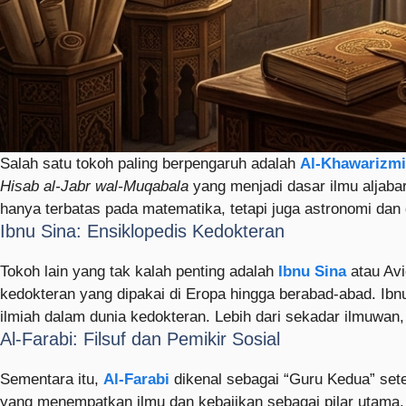
Salah satu tokoh paling berpengaruh adalah
Al-Khawarizmi
Hisab al-Jabr wal-Muqabala
yang menjadi dasar ilmu aljabar
hanya terbatas pada matematika, tetapi juga astronomi da
Ibnu Sina: Ensiklopedis Kedokteran
Tokoh lain yang tak kalah penting adalah
Ibnu Sina
atau Avi
kedokteran yang dipakai di Eropa hingga berabad-abad. Ib
ilmiah dalam dunia kedokteran. Lebih dari sekadar ilmuwan
Al-Farabi: Filsuf dan Pemikir Sosial
Sementara itu,
Al-Farabi
dikenal sebagai “Guru Kedua” sete
yang menempatkan ilmu dan kebajikan sebagai pilar utama.