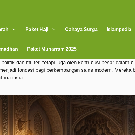
mrah
Paket Haji
Cahaya Surga
Islampedia
amadhan
Paket Muharram 2025
 politik dan militer, tetapi juga oleh kontribusi besar dal
njadi fondasi bagi perkembangan sains modern. Mereka buk
t manusia.