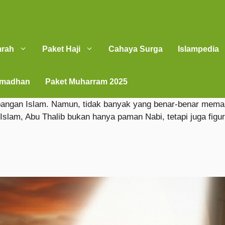
mrah
Paket Haji
Cahaya Surga
Islampedia
amadhan
Paket Muharram 2025
bangan Islam. Namun, tidak banyak yang benar-benar memah
lam, Abu Thalib bukan hanya paman Nabi, tetapi juga figur