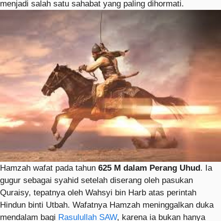
menjadi salah satu sahabat yang paling dihormati.
Hamzah wafat pada tahun
625 M dalam Perang Uhud
. Ia
gugur sebagai syahid setelah diserang oleh pasukan
Quraisy, tepatnya oleh Wahsyi bin Harb atas perintah
Hindun binti Utbah. Wafatnya Hamzah meninggalkan duka
mendalam bagi
Rasulullah SAW
, karena ia bukan hanya