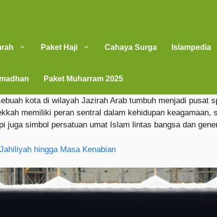
mrah
Paket Haji
Cahaya Surga
Islampedia
amadhan
Paket Muharram 2025
uah kota di wilayah Jazirah Arab tumbuh menjadi pusat sp
ekkah memiliki peran sentral dalam kehidupan keagamaan, 
pi juga simbol persatuan umat Islam lintas bangsa dan gener
Jahiliyah hingga Masa Kenabian