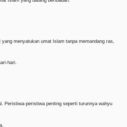
mat Islam yang datang beribadah.
tual yang menyatukan umat Islam tanpa memandang ras,
ri-hari.
l. Peristiwa-peristiwa penting seperti turunnya wahyu
a.