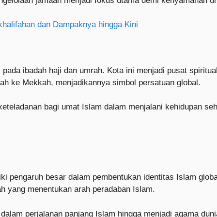
pengelolaan jamaah menjadi fokus utama demi kenyamanan u
halifahan dan Dampaknya hingga Kini
s pada ibadah haji dan umrah. Kota ini menjadi pusat spiri
rah ke Mekkah, menjadikannya simbol persatuan global.
keteladanan bagi umat Islam dalam menjalani kehidupan seha
liki pengaruh besar dalam pembentukan identitas Islam globa
ah yang menentukan arah peradaban Islam.
 dalam perjalanan panjang Islam hingga menjadi agama duni