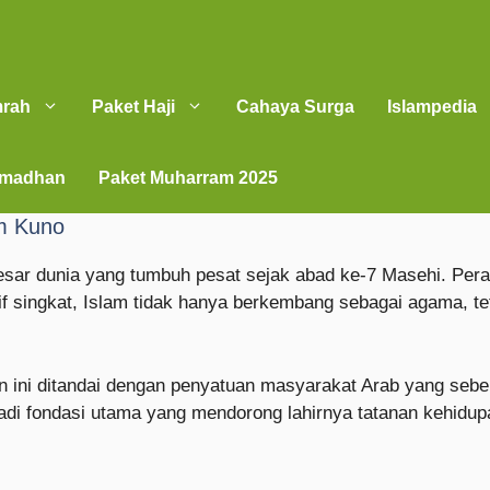
mrah
Paket Haji
Cahaya Surga
Islampedia
amadhan
Paket Muharram 2025
am Kuno
ar dunia yang tumbuh pesat sejak abad ke-7 Masehi. Perad
singkat, Islam tidak hanya berkembang sebagai agama, teta
an ini ditandai dengan penyatuan masyarakat Arab yang seb
jadi fondasi utama yang mendorong lahirnya tatanan kehidupa