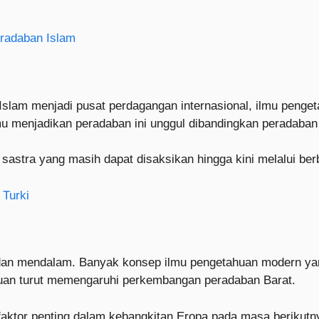
radaban Islam
a Islam menjadi pusat perdagangan internasional, ilmu penge
mu menjadikan peradaban ini unggul dibandingkan peradaban
an sastra yang masih dapat disaksikan hingga kini melalui be
 Turki
an mendalam. Banyak konsep ilmu pengetahuan modern yang b
ilmuan turut memengaruhi perkembangan peradaban Barat.
 faktor penting dalam kebangkitan Eropa pada masa berikutn