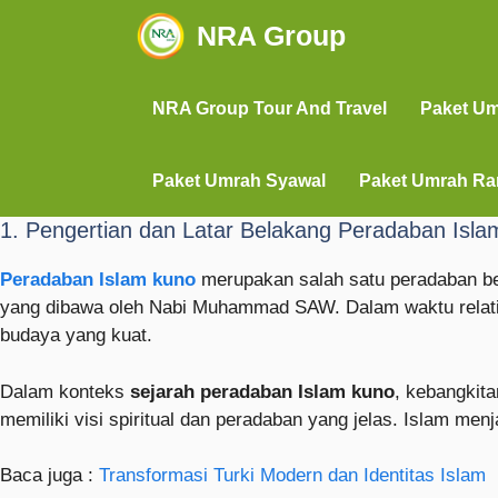
NRA Group
NRA Group Tour And Travel
Paket U
Paket Umrah Syawal
Paket Umrah R
1. Pengertian dan Latar Belakang Peradaban Isl
Peradaban Islam kuno
merupakan salah satu peradaban bes
yang dibawa oleh Nabi Muhammad SAW. Dalam waktu relatif 
budaya yang kuat.
Dalam konteks
sejarah peradaban Islam kuno
, kebangkit
memiliki visi spiritual dan peradaban yang jelas. Islam men
Baca juga :
Transformasi Turki Modern dan Identitas Islam