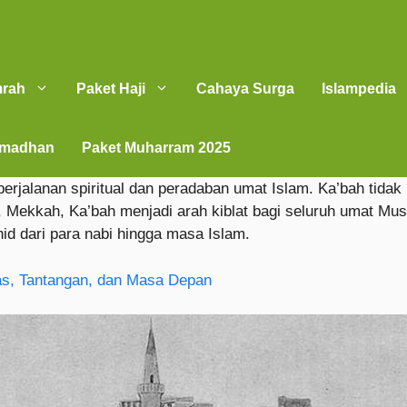
mrah
Paket Haji
Cahaya Surga
Islampedia
amadhan
Paket Muharram 2025
erjalanan spiritual dan peradaban umat Islam. Ka’bah tidak 
am, Mekkah, Ka’bah menjadi arah kiblat bagi seluruh umat Mu
d dari para nabi hingga masa Islam.
tas, Tantangan, dan Masa Depan