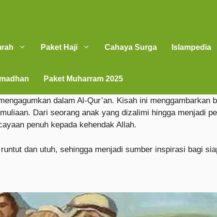
mrah
Paket Haji
Cahaya Surga
Islampedia
amadhan
Paket Muharram 2025
g mengagumkan dalam Al-Qur’an. Kisah ini menggambarkan 
emuliaan. Dari seorang anak yang dizalimi hingga menjadi p
rcayaan penuh kepada kehendak Allah.
runtut dan utuh, sehingga menjadi sumber inspirasi bagi si