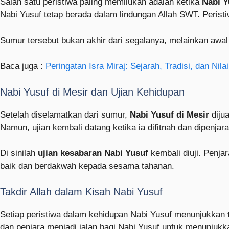
Salah satu peristiwa paling memilukan adalah ketika
Nabi Y
Nabi Yusuf tetap berada dalam lindungan Allah SWT. Peristi
Sumur tersebut bukan akhir dari segalanya, melainkan awal 
Baca juga :
Peringatan Isra Miraj: Sejarah, Tradisi, dan Nilai
Nabi Yusuf di Mesir dan Ujian Kehidupan
Setelah diselamatkan dari sumur,
Nabi Yusuf di Mesir
diju
Namun, ujian kembali datang ketika ia difitnah dan dipenjar
Di sinilah
ujian kesabaran Nabi Yusuf
kembali diuji. Penja
baik dan berdakwah kepada sesama tahanan.
Takdir Allah dalam Kisah Nabi Yusuf
Setiap peristiwa dalam kehidupan Nabi Yusuf menunjukkan
dan penjara menjadi jalan bagi Nabi Yusuf untuk menunjuk