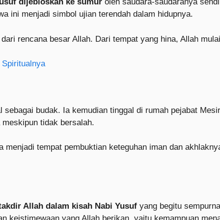
usuf dijebloskan ke sumur
oleh saudara-saudaranya sendiri
wa ini menjadi simbol ujian terendah dalam hidupnya.
dari rencana besar Allah. Dari tempat yang hina, Allah mul
 Spiritualnya
al sebagai budak. Ia kemudian tinggal di rumah pejabat Mes
a meskipun tidak bersalah.
ra menjadi tempat pembuktian keteguhan iman dan akhlaknya
takdir Allah dalam kisah Nabi Yusuf
yang begitu sempurna.
kan keistimewaan yang Allah berikan, yaitu kemampuan men