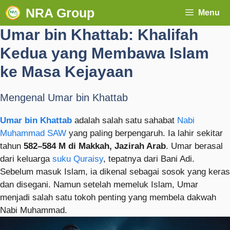
NRA Group
Menu
Umar bin Khattab: Khalifah
Kedua yang Membawa Islam
ke Masa Kejayaan
Mengenal Umar bin Khattab
Umar bin Khattab
adalah salah satu sahabat
Nabi
Muhammad SAW
yang paling berpengaruh. Ia lahir sekitar
tahun
582–584 M di Makkah, Jazirah Arab
. Umar berasal
dari keluarga
suku Quraisy
, tepatnya dari Bani Adi.
Sebelum masuk Islam, ia dikenal sebagai sosok yang keras
dan disegani. Namun setelah memeluk Islam, Umar
menjadi salah satu tokoh penting yang membela dakwah
Nabi Muhammad.