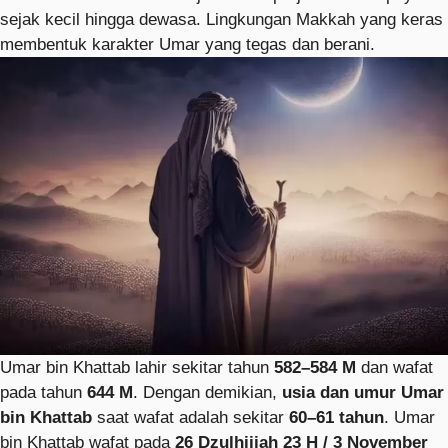
sejak kecil hingga dewasa. Lingkungan Makkah yang keras
membentuk karakter Umar yang tegas dan berani.
Umar bin Khattab lahir sekitar tahun
582–584 M
dan wafat
pada tahun
644 M
. Dengan demikian,
usia dan umur Umar
bin Khattab
saat wafat adalah sekitar
60–61 tahun
. Umar
bin Khattab wafat pada
26 Dzulhijjah 23 H / 3 November