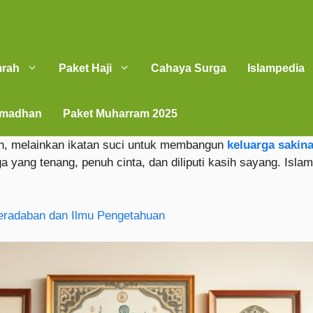
mrah
Paket Haji
Cahaya Surga
Islampedia
amadhan
Paket Muharram 2025
n, melainkan ikatan suci untuk membangun
keluarga saki
yang tenang, penuh cinta, dan diliputi kasih sayang. Isl
eradaban dan Ilmu Pengetahuan