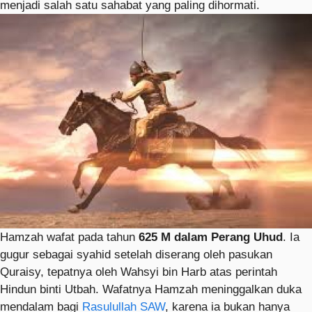
menjadi salah satu sahabat yang paling dihormati.
Hamzah wafat pada tahun
625 M dalam Perang Uhud
. Ia
gugur sebagai syahid setelah diserang oleh pasukan
Quraisy, tepatnya oleh Wahsyi bin Harb atas perintah
Hindun binti Utbah. Wafatnya Hamzah meninggalkan duka
mendalam bagi
Rasulullah SAW
, karena ia bukan hanya