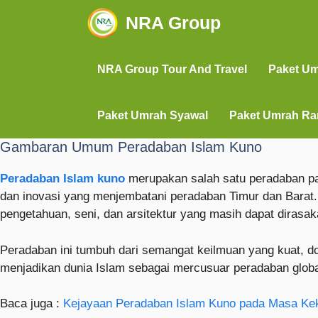
NRA Group
NRA Group Tour And Travel
Paket U
Paket Umrah Syawal
Paket Umrah R
Gambaran Umum Peradaban Islam Kuno
Peradaban Islam kuno
merupakan salah satu peradaban pal
dan inovasi yang menjembatani peradaban Timur dan Barat. J
pengetahuan, seni, dan arsitektur yang masih dapat dirasaka
Peradaban ini tumbuh dari semangat keilmuan yang kuat, do
menjadikan dunia Islam sebagai mercusuar peradaban glob
Baca juga :
Kejayaan Peradaban Islam Kuno pada Masa Kek