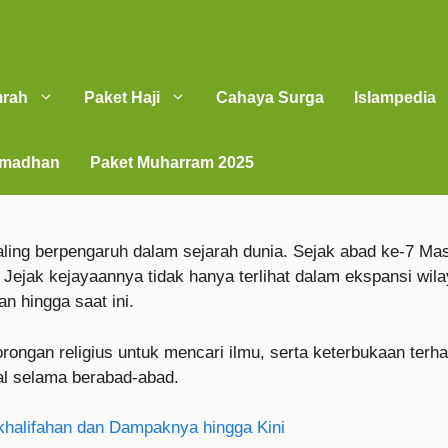
mrah
Paket Haji
Cahaya Surga
Islampedia
amadhan
Paket Muharram 2025
ing berpengaruh dalam sejarah dunia. Sejak abad ke-7 Mas
ejak kejayaannya tidak hanya terlihat dalam ekspansi wilay
n hingga saat ini.
rongan religius untuk mencari ilmu, serta keterbukaan terh
al selama berabad-abad.
halifahan dan Dampaknya hingga Kini