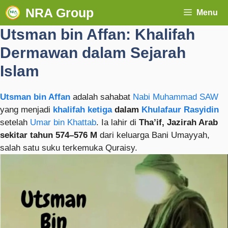
NRA Group
Menu
Utsman bin Affan: Khalifah
Dermawan dalam Sejarah
Islam
Utsman bin Affan
adalah sahabat
Nabi Muhammad SAW
yang menjadi
khalifah ketiga
dalam
Khulafaur Rasyidin
setelah
Umar bin Khattab
. Ia lahir di
Tha’if, Jazirah Arab
sekitar tahun 574–576 M
dari keluarga Bani Umayyah,
salah satu suku terkemuka Quraisy.