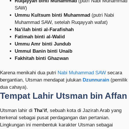
Ruqayyah binti Muhammad
(putri Nabi Muhammad
SAW)
Ummu Kultsum binti Muhammad
(putri Nabi
Muhammad SAW, setelah Ruqayyah wafat)
Na’ilah binti al-Farafishah
Fatimah binti al-Walid
Ummu Amr binti Jundub
Ummul Banin binti Unaib
Fakhitah binti Ghazwan
Karena menikahi dua putri
Nabi Muhammad SAW
secara
bergantian, Utsman mendapat julukan
Dzunnurain
(pemilik
dua cahaya).
Tempat Lahir Utsman bin Affan
Utsman lahir di
Tha’if
, sebuah kota di Jazirah Arab yang
terkenal sebagai pusat perdagangan dan pertanian.
Lingkungan ini membentuk karakter Utsman sebagai